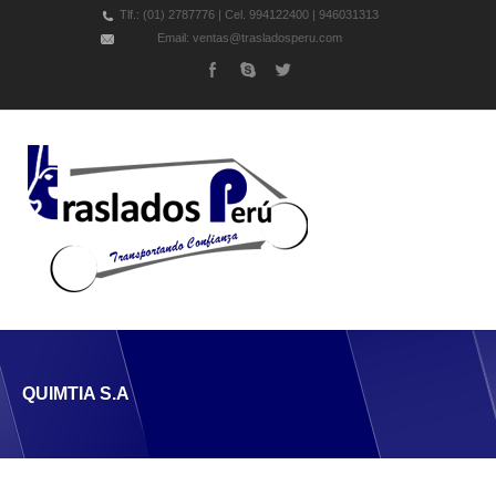
Tlf.: (01) 2787776 | Cel. 994122400 | 946031313
Email: ventas@trasladosperu.com
QUIMTIA S.A